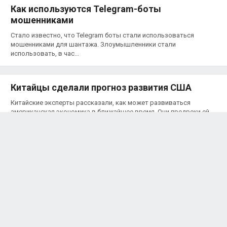
Как используются Telegram-боты
мошенниками
Стало известно, что Telegram боты стали использоваться
мошенниками для шантажа. Злоумышленники стали
использовать, в час...
Китайцы сделали прогноз развития США
Китайские эксперты рассказали, как может развиваться
американская экономика в ближайшее время. Они предреки ей
упадок, т...
США пообещали Украине экономическую
помощь
После прихода Байдена на место Дональда Трампа Украина снова
может начать получать экономическую помощь от США.
Напомним...