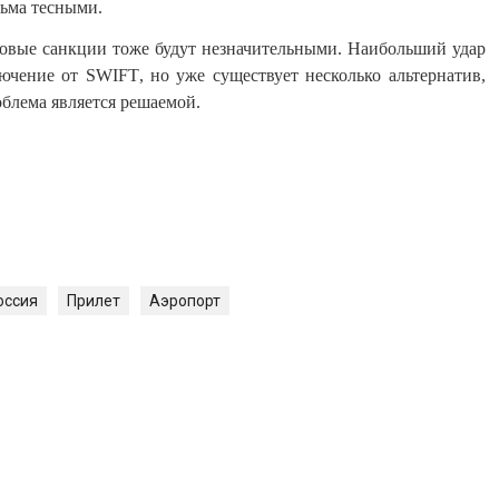
сьма тесными.
новые санкции тоже будут незначительными. Наибольший удар
лючение от
SWIFT
, но уже существует несколько альтернатив,
облема является решаемой.
оссия
Прилет
Аэропорт