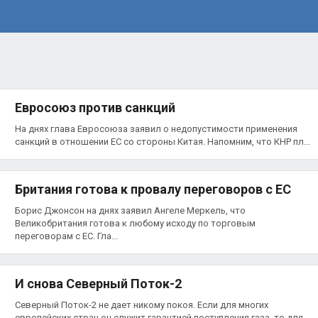
Евросоюз против санкций
На днях глава Евросоюза заявил о недопустимости применения
санкций в отношении ЕС со стороны Китая. Напомним, что КНР пл...
Британия готова к провалу переговоров с ЕС
Борис Джонсон на днях заявил Ангеле Меркель, что
Великобритания готова к любому исходу по торговым
переговорам с ЕС. Гла...
И снова Северный Поток-2
Северный Поток-2 не дает никому покоя. Если для многих
европейских стран он служит гарантией поступления газа, то для